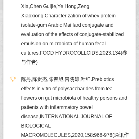
Xia,Chen Guijie,Ye Hong,Zeng
Xiaoxiong.Characterization of whey protein
isolate-gum Arabic Maillard conjugate and
evaluation of the effects of conjugate-stabilized
emulsion on microbiota of human fecal
cultures,FOOD HYDROCOLLOIDS,2023,134(参
与作者)
陈丹,陈贵杰,陈春旭,曾晓雄,叶红.Prebiotics
effects in vitro of polysaccharides from tea
flowers on gut microbiota of healthy persons and
patients with inflammatory bowel
disease,INTERNATIONAL JOURNAL OF
BIOLOGICAL
MACROMOLECULES,2020,158:968-976(通讯作