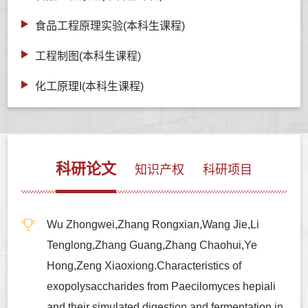
食品工程原理实验(本科生课程)
工程制图(本科生课程)
化工原理I(本科生课程)
科研论文
知识产权
科研项目
Wu Zhongwei,Zhang Rongxian,Wang Jie,Li
Tenglong,Zhang Guang,Zhang Chaohui,Ye
Hong,Zeng Xiaoxiong.Characteristics of
exopolysaccharides from Paecilomyces hepiali
and their simulated digestion and fermentation in