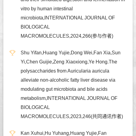
vitro by human intestinal
microbiota,INTERNATIONAL JOURNAL OF
BIOLOGICAL
MACROMOLECULES,2024,266(参与作者)
Shu Yifan,Huang Yujie,Dong Wei,Fan Xia,Sun
Yi,Chen Guijie,Zeng Xiaoxiong,Ye Hong.The
polysaccharides from Auricularia auricula
alleviate non-alcoholic fatty liver disease via
modulating gut microbiota and bile acids
metabolism,INTERNATIONAL JOURNAL OF
BIOLOGICAL
MACROMOLECULES,2023,246(共同通讯作者)
Kan Xuhui,Hu Yuhang,Huang Yujie,Fan