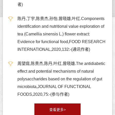
者)
陈丹,丁宇,陈贵杰,孙怡,曾晓雄,叶红.Components
identification and nutritional value exploration of
tea (Camellia sinensis L.) flower extract:
Evidence for functional food,FOOD RESEARCH
INTERNATIONAL,2020,132:-(通讯作者)
周望庭,陈贵杰,陈丹,叶红,曾晓雄.The antidiabetic
effect and potential mechanisms of natural
polysaccharides based on the regulation of gut
microbiota,JOURNAL OF FUNCTIONAL
FOODS,2020,75:-(参与作者)
查看更多>