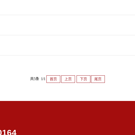
共5条 1/1
首页
上页
下页
尾页
0164