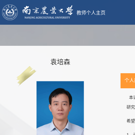
教师个人主页
袁培森
个人
本
研究
希望
1、