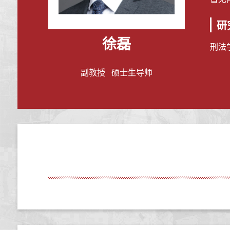
研
徐磊
刑法
副教授 硕士生导师