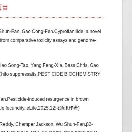
项目
un-Fan, Gao Cong-Fen.Cyproflanilide, a novel
 from comparative toxicity assays and genome-
iao Song-Tao, Yang Feng-Xia, Bass Chris, Gao
r, Chilo suppressalis,PESTICIDE BIOCHEMISTRY
an.Pesticide-induced resurgence in brown
male fecundity.,eLife,2025,12:-(通讯作者)
a Reddy, Champer Jackson, Wu Shun-Fan.β2-