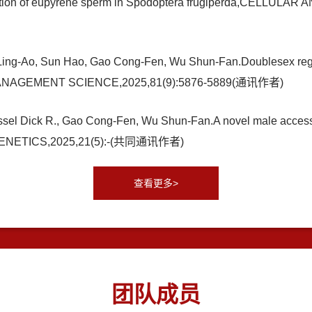
gration of eupyrene sperm in Spodoptera frugiperda,CELLU
ing-Ao, Sun Hao, Gao Cong-Fen, Wu Shun-Fan.Doublesex regula
EST MANAGEMENT SCIENCE,2025,81(9):5876-5889(通讯作者)
ssel Dick R., Gao Cong-Fen, Wu Shun-Fan.A novel male access
LOS GENETICS,2025,21(5):-(共同通讯作者)
查看更多>
团队成员