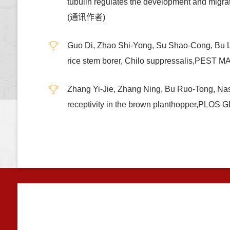
tubulin regulates the development and mi
(通讯作者)
Guo Di, Zhao Shi-Yong, Su Shao-Cong, Bu L
rice stem borer, Chilo suppressalis,P
Zhang Yi-Jie, Zhang Ning, Bu Ruo-Tong, Na
receptivity in the brown planthopper,P