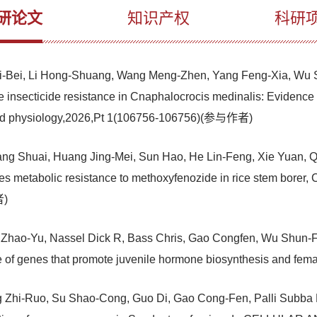
研论文
知识产权
科研
ei, Li Hong-Shuang, Wang Meng-Zhen, Yang Feng-Xia, Wu Sh
e insecticide resistance in Cnaphalocrocis medinalis: Evidence
y and physiology,2026,Pt 1(106756-106756)(参与作者)
g Shuai, Huang Jing-Mei, Sun Hao, He Lin-Feng, Xie Yuan, Q
metabolic resistance to methoxyfenozide in rice stem bore
者)
 Zhao-Yu, Nassel Dick R, Bass Chris, Gao Congfen, Wu Shun-F
te of genes that promote juvenile hormone biosynthesis and fe
g Zhi-Ruo, Su Shao-Cong, Guo Di, Gao Cong-Fen, Palli Subb