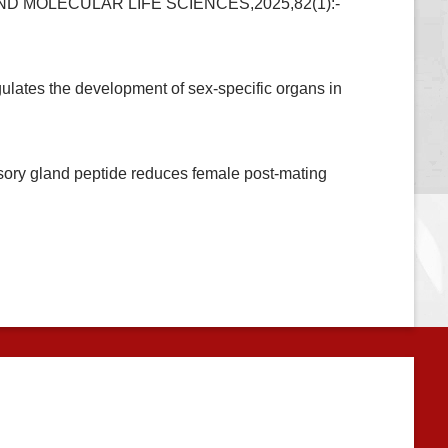
LAR AND MOLECULAR LIFE SCIENCES,2025,82(1):-
tes the development of sex-specific organs in
ory gland peptide reduces female post-mating