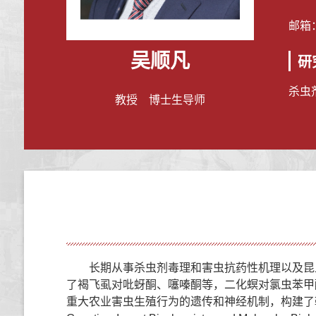
邮箱
吴顺凡
研
杀虫
教授 博士生导师
长期从事杀虫剂毒理和害虫抗药性机理以及昆
了褐飞虱对吡蚜酮、噻嗪酮等，二化螟对氯虫苯甲
重大农业害虫生殖行为的遗传和神经机制，构建了