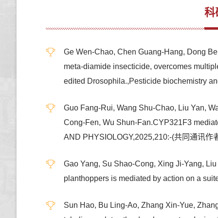
科
Ge Wen-Chao, Chen Guang-Hang, Dong Bei-B
meta-diamide insecticide, overcomes multipl
edited Drosophila.,Pesticide biochemistr
Guo Fang-Rui, Wang Shu-Chao, Liu Yan, Wan
Cong-Fen, Wu Shun-Fan.CYP321F3 mediates 
AND PHYSIOLOGY,2025,210:-(共同通讯作
Gao Yang, Su Shao-Cong, Xing Ji-Yang, Liu
planthoppers is mediated by action on a sui
Sun Hao, Bu Ling-Ao, Zhang Xin-Yue, Zhan