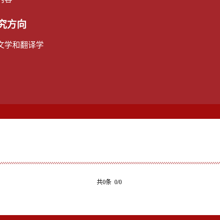
究方向
文学和翻译学
共0条 0/0