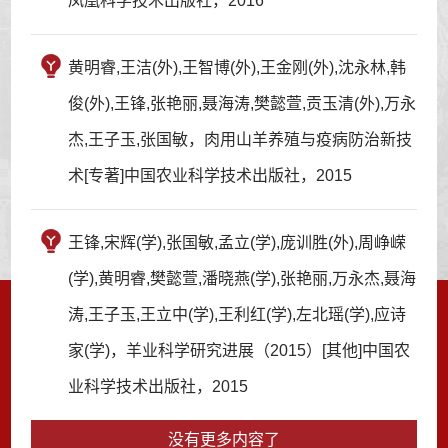
凤凰科学技术出版社，2016
黄明睿,王洁(外),王智博(外),王金刚(外),沈永林,韩
俊(外),王锋,张艳丽,聂海涛,樊懿萱,贡玉清(外),万永
杰,王子玉,张国敏，肉用山羊养殖与疫病防治新技
术[专著]中国农业科学技术出版社，2015
王锋,宋辉(学),张国敏,孟立(学),庞训胜(外),周峥嵘
(学),黄明睿,樊懿萱,潘晓燕(学),张艳丽,万永杰,聂海
涛,王子玉,王立中(学),王利红(学),左北瑶(学),应诗
家(学)，羊业科学研究进展（2015）[其他]中国农
业科学技术出版社，2015
没有更多内容了