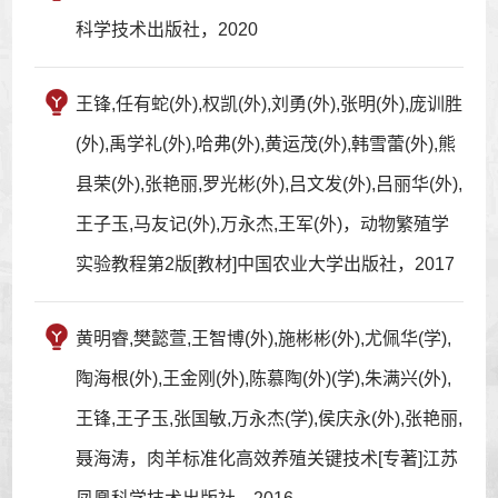
科学技术出版社，2020
王锋,任有蛇(外),权凯(外),刘勇(外),张明(外),庞训胜
(外),禹学礼(外),哈弗(外),黄运茂(外),韩雪蕾(外),熊
县荣(外),张艳丽,罗光彬(外),吕文发(外),吕丽华(外),
王子玉,马友记(外),万永杰,王军(外)，动物繁殖学
实验教程第2版[教材]中国农业大学出版社，2017
黄明睿,樊懿萱,王智博(外),施彬彬(外),尤佩华(学),
陶海根(外),王金刚(外),陈慕陶(外)(学),朱满兴(外),
王锋,王子玉,张国敏,万永杰(学),侯庆永(外),张艳丽,
聂海涛，肉羊标准化高效养殖关键技术[专著]江苏