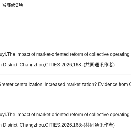
项 省部级2项
The impact of market-oriented reform of collective operating c
 Wujin District, Changzhou,CITIES,2026,168:-(共同通讯作者)
eater centralization, increased marketization? Evidence from
The impact of market-oriented reform of collective operating c
 Wujin District, Changzhou,CITIES,2026,168:-(共同通讯作者)