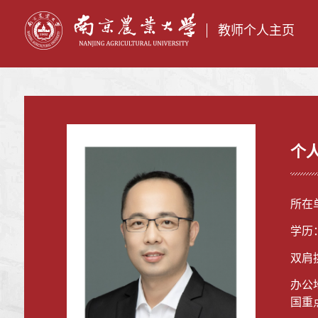
教师个人主页
个
所在
学历
双肩
办公
国重