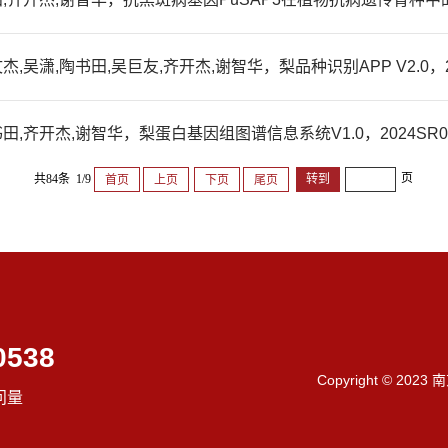
吴潇,陶书田,吴巨友,齐开杰,谢智华，梨品种识别APP V2.0，2025
,齐开杰,谢智华，梨蛋白基因组图谱信息系统V1.0，2024SR031
页
共84条 1/9
首页
上页
下页
尾页
0538
Copyright © 202
问量