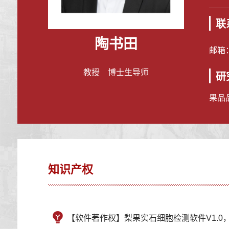
联
陶书田
邮箱
教授 博士生导师
研
果品
知识产权
【软件著作权】梨果实石细胞检测软件V1.0，20