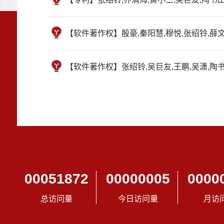
【软件著作权】殷豪,秦阳慧,穆悦,张绍铃,薛文杰,
【软件著作权】张绍铃,吴巨友,王鹏,吴潇,陶书田
00051872
00000005
0000
总访问量
今日访问量
月访