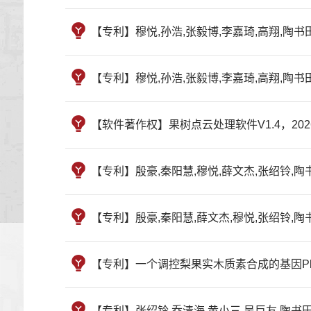
【专利】穆悦,孙浩,张毅博,李嘉琦,高翔,陶书田,
【专利】穆悦,孙浩,张毅博,李嘉琦,高翔,陶书田
【软件著作权】果树点云处理软件V1.4，2026S
【专利】殷豪,秦阳慧,穆悦,薛文杰,张绍铃,
【专利】殷豪,秦阳慧,薛文杰,穆悦,张绍铃,
【专利】一个调控梨果实木质素合成的基因PbrbHLH
【专利】张绍铃,乔清海,黄小三,吴巨友,陶书田,