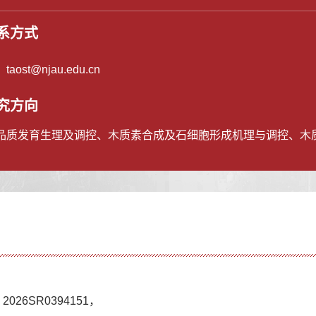
系方式
：
taost@njau.edu.cn
究方向
品质发育生理及调控、木质素合成及石细胞形成机理与调控、木
26SR0394151，