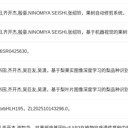
齐开杰,殷豪,NINOMIYA SEISHI,张绍铃，果树自动修剪系统，
,齐开杰,殷豪,NINOMIYA SEISHI,张绍铃，基于机器视觉的
R0425630，
陶书田,齐开杰,吴巨友,吴潇，基于梨果实图像深度学习的梨品种识
陶书田,齐开杰,吴巨友,吴潇，基于梨叶片图像深度学习的梨品种识
195，ZL202510143296.0，
齐开杰,谢智华，抗黑斑病基因PuSAP3在植物抗病遗传育种中的应用，Z