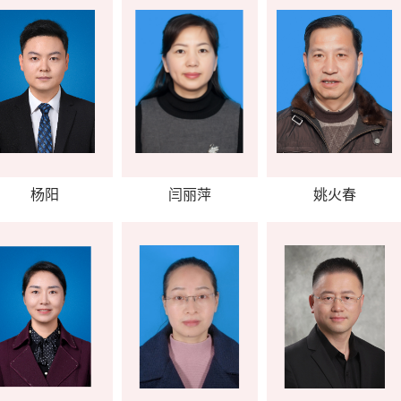
杨阳
闫丽萍
姚火春