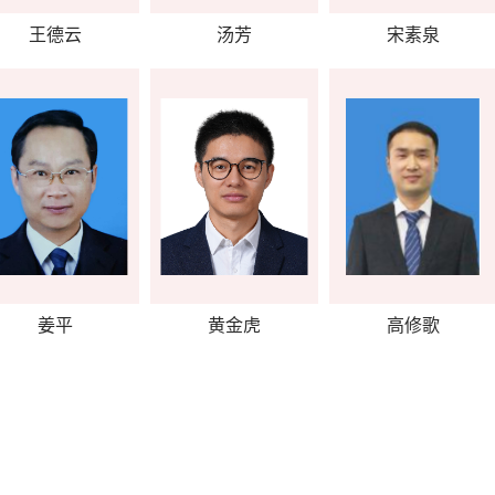
王德云
汤芳
宋素泉
姜平
黄金虎
高修歌