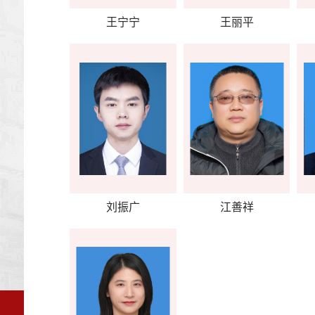
王宁宁
王丽平
刘振广
江善祥