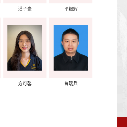
潘子豪
平继辉
方可馨
曹瑞兵