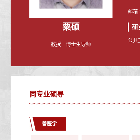
邮箱
粟硕
研
公共
教授 博士生导师
同专业硕导
兽医学