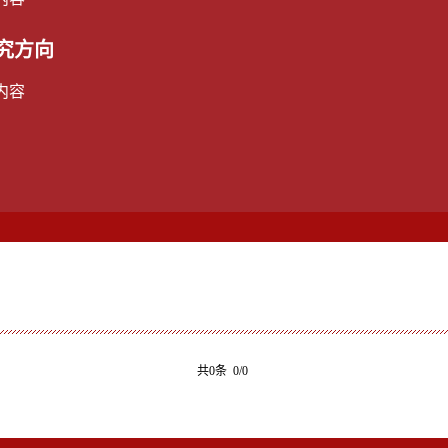
究方向
内容
共0条 0/0