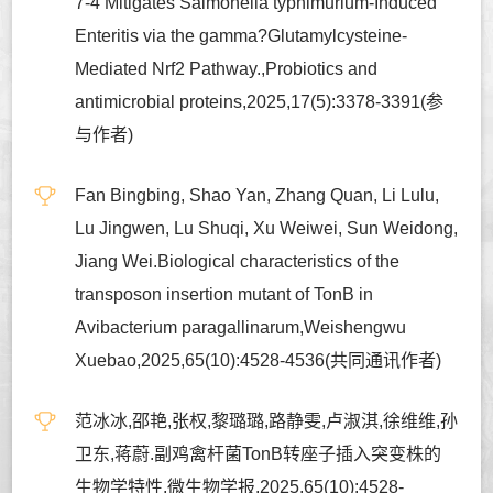
7-4 Mitigates Salmonella typhimurium-Induced
Enteritis via the gamma?Glutamylcysteine-
Mediated Nrf2 Pathway.,Probiotics and
antimicrobial proteins,2025,17(5):3378-3391(参
与作者)
Fan Bingbing, Shao Yan, Zhang Quan, Li Lulu,
Lu Jingwen, Lu Shuqi, Xu Weiwei, Sun Weidong,
Jiang Wei.Biological characteristics of the
transposon insertion mutant of TonB in
Avibacterium paragallinarum,Weishengwu
Xuebao,2025,65(10):4528-4536(共同通讯作者)
范冰冰,邵艳,张权,黎璐璐,路静雯,卢淑淇,徐维维,孙
卫东,蒋蔚.副鸡禽杆菌TonB转座子插入突变株的
生物学特性,微生物学报,2025,65(10):4528-