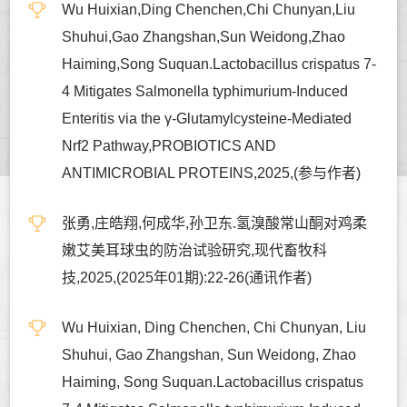
Wu Huixian,Ding Chenchen,Chi Chunyan,Liu
Shuhui,Gao Zhangshan,Sun Weidong,Zhao
Haiming,Song Suquan.Lactobacillus crispatus 7-
4 Mitigates Salmonella typhimurium-Induced
Enteritis via the γ-Glutamylcysteine-Mediated
Nrf2 Pathway,PROBIOTICS AND
ANTIMICROBIAL PROTEINS,2025,(参与作者)
张勇,庄皓翔,何成华,孙卫东.氢溴酸常山酮对鸡柔
嫩艾美耳球虫的防治试验研究,现代畜牧科
技,2025,(2025年01期):22-26(通讯作者)
Wu Huixian, Ding Chenchen, Chi Chunyan, Liu
Shuhui, Gao Zhangshan, Sun Weidong, Zhao
Haiming, Song Suquan.Lactobacillus crispatus