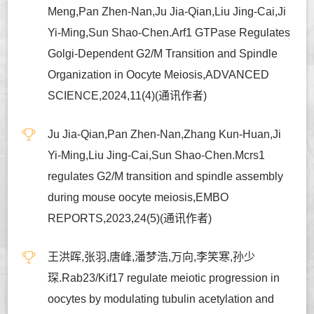
Meng,Pan Zhen-Nan,Ju Jia-Qian,Liu Jing-Cai,Ji
Yi-Ming,Sun Shao-Chen.Arf1 GTPase Regulates
Golgi-Dependent G2/M Transition and Spindle
Organization in Oocyte Meiosis,ADVANCED
SCIENCE,2024,11(4)(通讯作者)
Ju Jia-Qian,Pan Zhen-Nan,Zhang Kun-Huan,Ji
Yi-Ming,Liu Jing-Cai,Sun Shao-Chen.Mcrs1
regulates G2/M transition and spindle assembly
during mouse oocyte meiosis,EMBO
REPORTS,2023,24(5)(通讯作者)
王洪晖,张羽,唐峰,潘梦浩,万向,李笑寒,孙少
琛.Rab23/Kif17 regulate meiotic progression in
oocytes by modulating tubulin acetylation and