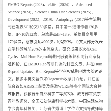
EMBO Reports
(
2
0
23)、eLife（2024）、Advanc
ed
Science
(2024)、Science China Life Sciences (2025)、
Development (2022，
2
019
)
、
Autophagy
(
2
017
)
等主流期
刊已发表
SCI
论文
150
多篇，其中第一
/
通讯作者
130
多
篇，
IF>10
的
12
篇，单篇最高
IF=18.9
，单篇最高引用
170
多次，
总被引超
4
000
次，
h
指数
3
9
。
论文大部分发表
在学科领域前
20%
的主流杂志。研究成果多次在
Cell
Cycle
、
Mol Hum Reprod
等
期刊
获得编辑和同行专家特
邀评论、
在
EMBO
Re
p
等期刊
选为封面文章，并在
Hum
Reprod Update
、
Biol Reprod
等学科权威期刊发表综述论
文，被多本英文著作如
Oogenesis
收录并介绍
，
并在国
际会议如
ARBS
上获奖及获邀
WCRB
等多个国际大会特
邀报告。
获教育部自然科学二等奖
2
项
、教育部霍英东
青年教师奖、全国妇幼健康科学技术奖、中国生殖生物
学会青年科技奖、江苏省优秀博士学位论文指导教师等