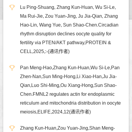
Lu Ping-Shuang, Zhang Kun-Huan, Wu Si-Le,
Ma Rui-Jie, Zou Yuan-Jing, Ju Jia-Qian, Zhang
Hao-Lin, Wang Yue, Sun Shao-Chen.Circadian
rhythm disruption declines oocyte quality for
fertility via PTEN/AKT pathway,PROTEIN &
CELL,2025,:-(通讯作者)
Pan Meng-Hao,Zhang Kun-Huan,Wu Si-Le,Pan
Zhen-Nan,Sun Ming-Hong,Li Xiao-Han,Ju Jia-
Qian,Luo Shi-Ming,Ou Xiang-Hong,Sun Shao-
Chen.FMNL2 regulates actin for endoplasmic
reticulum and mitochondria distribution in oocyte
meiosis,ELIFE,2024,12(通讯作者)
Zhang Kun-Huan,Zou Yuan-Jing,Shan Meng-