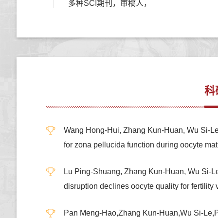
多种SCI期刊，审稿人，
科
Wang Hong-Hui, Zhang Kun-Huan, Wu Si-Le, 
for zona pellucida function during oocyt
Lu Ping-Shuang, Zhang Kun-Huan, Wu Si-Le,
disruption declines oocyte quality for fe
Pan Meng-Hao,Zhang Kun-Huan,Wu Si-Le,P