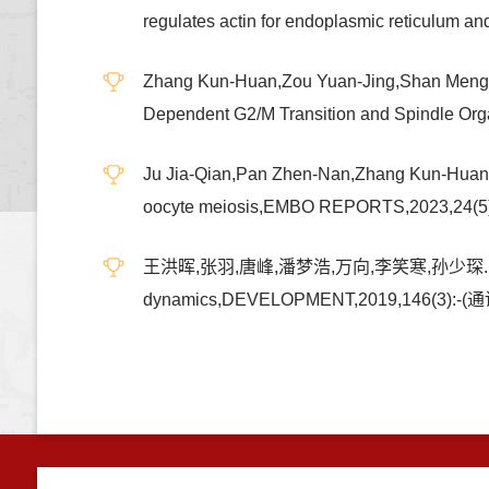
regulates actin for endoplasmic reticulum 
Zhang Kun-Huan,Zou Yuan-Jing,Shan Meng-M
Dependent G2/M Transition and Spindle 
Ju Jia-Qian,Pan Zhen-Nan,Zhang Kun-Huan,J
oocyte meiosis,EMBO REPORTS,2023,24
王洪晖,张羽,唐峰,潘梦浩,万向,李笑寒,孙少琛.Rab23/Kif17 r
dynamics,DEVELOPMENT,2019,146(3):-