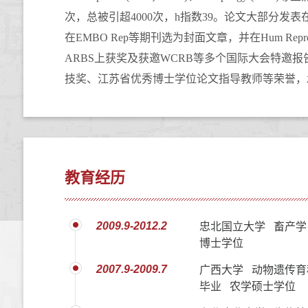
次，
总被引超
4
000
次，
h
指数
3
9
。
论文大部分发表
在
EMBO
Re
p
等期刊
选为封面文章，并在
Hum Repr
ARBS
上获奖及获邀
WCRB
等多个国际大会特邀报
技奖、江苏省优秀博士学位论文指导教师等荣誉，
教育经历
2009.9-2012.2
忠北国立大学 畜产学
博士学位
2007.9-2009.7
广西大学 动物遗传育
毕业 农学硕士学位