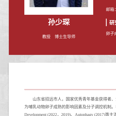
邮箱
孙少琛
研
卵子
教授 博士生导师
山东省招远市人，国家优秀青年基金获得者、
为哺乳动物卵子成熟的影响因素及分子调控机制。
Development (2022，
2
019
)
、
Autophagy
(
2
017
)
等主