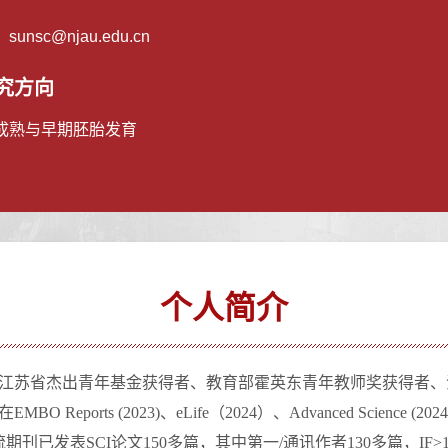
：
sunsc@njau.edu.cn
究方向
成熟与早期胚胎发育
个人简介
江苏省杰出青年基金获得者、教育部霍英东青年教师奖获得者、
在
EMBO Reports
(
2
0
23)、eLife（2024）、Advanc
ed Science
(2024
流期刊已发表
SCI
论文
150
多篇，其中第一
/
通讯作者
130
多篇，
IF>