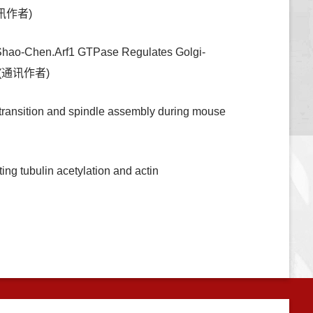
2(通讯作者)
Shao-Chen.Arf1 GTPase Regulates Golgi-
(4)(通讯作者)
ransition and spindle assembly during mouse
ubulin acetylation and actin