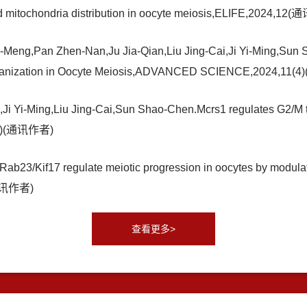
and mitochondria distribution in oocyte meiosis,ELIFE,2024,1
eng,Pan Zhen-Nan,Ju Jia-Qian,Liu Jing-Cai,Ji Yi-Ming,Sun 
Organization in Oocyte Meiosis,ADVANCED SCIENCE,2024,11
i Yi-Ming,Liu Jing-Cai,Sun Shao-Chen.Mcrs1 regulates G2/M t
(5)(通讯作者)
egulate meiotic progression in oocytes by modulating t
(通讯作者)
查看更多>