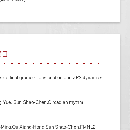
项目
ortical granule translocation and ZP2 dynamics
ng Yue, Sun Shao-Chen.Circadian rhythm
hi-Ming,Ou Xiang-Hong,Sun Shao-Chen.FMNL2