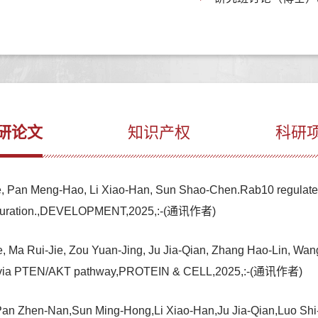
研论文
知识产权
科研
Pan Meng-Hao, Li Xiao-Han, Sun Shao-Chen.Rab10 regulates c
e maturation.,DEVELOPMENT,2025,:-(通讯作者)
 Ma Rui-Jie, Zou Yuan-Jing, Ju Jia-Qian, Zhang Hao-Lin, Wa
rtility via PTEN/AKT pathway,PROTEIN & CELL,2025,:-(通讯作者)
an Zhen-Nan,Sun Ming-Hong,Li Xiao-Han,Ju Jia-Qian,Luo S