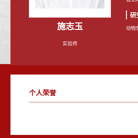
研
施志玉
动物
实验师
个人荣誉