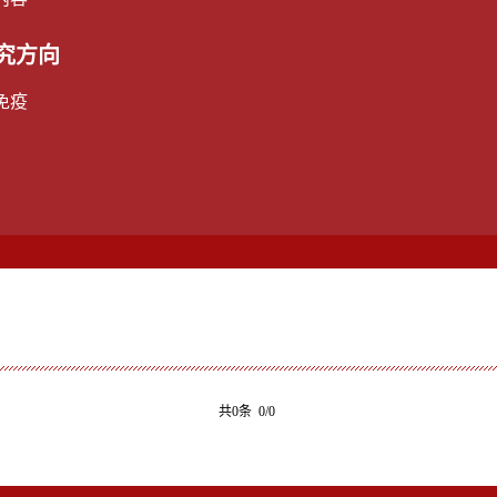
究方向
免疫
共0条 0/0