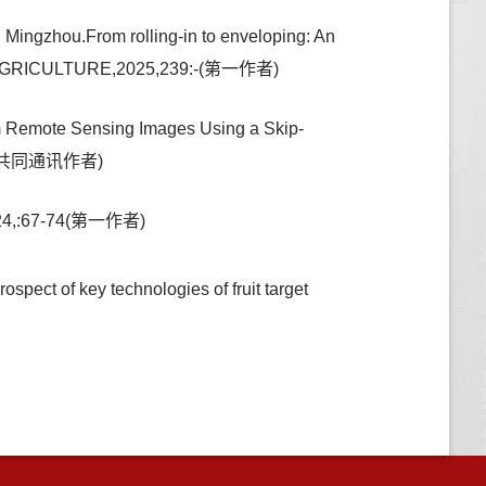
Mingzhou.From rolling-in to enveloping: An
S IN AGRICULTURE,2025,239:-(第一作者)
m Remote Sensing Images Using a Skip-
):-(共同通讯作者)
67-74(第一作者)
pect of key technologies of fruit target