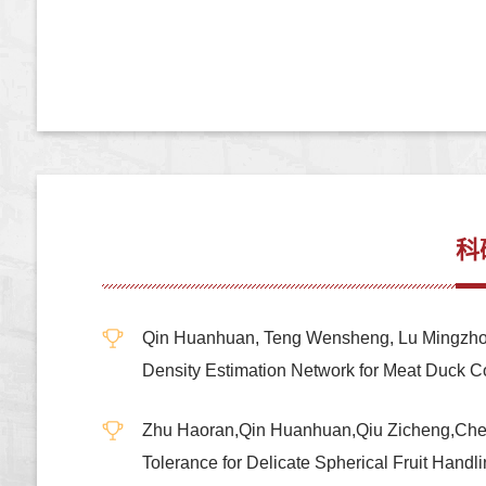
科
Qin Huanhuan, Teng Wensheng, Lu Mingzhou
Density Estimation Network for Meat Du
Zhu Haoran,Qin Huanhuan,Qiu Zicheng,Chen X
Tolerance for Delicate Spherical Fruit 