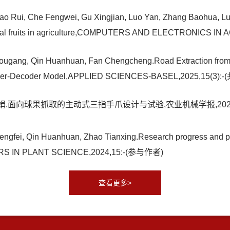
o Rui, Che Fengwei, Gu Xingjian, Luo Yan, Zhang Baohua, Lu 
 spherical fruits in agriculture,COMPUTERS AND ELECTRONIC
hougang, Qin Huanhuan, Fan Chengcheng.Road Extraction fro
ncoder-Decoder Model,APPLIED SCIENCES-BASEL,2025,15(3
娟.面向球果抓取的主动式三指手爪设计与试验,农业机械学报,2024,:
engfei, Qin Huanhuan, Zhao Tianxing.Research progress and pros
RONTIERS IN PLANT SCIENCE,2024,15:-(参与作者)
查看更多>