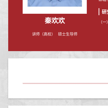
研
秦欢欢
（一
讲师（高校） 硕士生导师