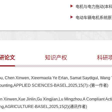
电机与电力拖动(本科
电动车辆电机系统原
研论文
知识产权
科研
, Chen Xinwen, Xieermaola Ye Erlan, Samat Saydigul, Wang T
ck Counting,APPLIED SCIENCES-BASEL,2025,15(7):-(第一作者)
inwen,Xue Jinlin,Gu Xingjian,Lu Mingzhou.A Compliant Active 
Handling,AGRICULTURE-BASEL,2025,15(2)(通讯作者)