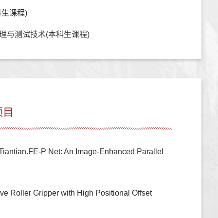
生课程)
理与测试技术(本科生课程)
项目
iantian.FE-P Net: An Image-Enhanced Parallel
Roller Gripper with High Positional Offset