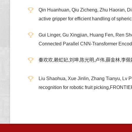
Qin Huanhuan, Qiu Zicheng, Zhu Haoran, Dia
active gripper for efficient handling of
Gui Linger, Gu Xingjian, Huang Fen, Ren S
Connected Parallel CNN-Transformer E
秦欢欢,赖虹妃,刘坤,陈光明,卢伟,薛金林,李佩
Liu Shaohua, Xue Jinlin, Zhang Tianyu, Lv P
recognition for robotic fruit picking,F