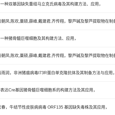
鲍晨沂，一种双基因缺失重组马立克氏病毒及其构建方法、应用，
晓东,张朝凤,陈欢,粟硕,薛峰,戴建君,齐传翔，黎芦碱及黎芦提取物
鲍晨沂，一种猪骨髓巨噬细胞及其构建方法、应用，
晓东,张朝凤,陈欢,粟硕,薛峰,戴建君,齐传翔，黎芦碱及黎芦提取物
晓东,苗雨润，非洲猪瘟病毒I73R蛋白单克隆抗体及其制备方法与应用
晨沂，表达Cre基因猪骨髓巨噬细胞系的构建方法及其应用，
,杨伏春，牛结节性皮肤病病毒 ORF135 基因缺失毒株及其应用，