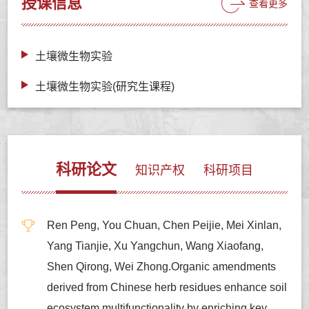
授课信息
查看更多
土壤微生物实验
土壤微生物实验(研究生课程)
科研论文
知识产权
科研项目
Ren Peng, You Chuan, Chen Peijie, Mei Xinlan,
Yang Tianjie, Xu Yangchun, Wang Xiaofang,
Shen Qirong, Wei Zhong.Organic amendments
derived from Chinese herb residues enhance soil
ecosystem multifunctionality by enriching key