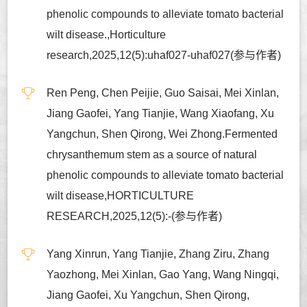
phenolic compounds to alleviate tomato bacterial
wilt disease.,Horticulture
research,2025,12(5):uhaf027-uhaf027(参与作者)
Ren Peng, Chen Peijie, Guo Saisai, Mei Xinlan,
Jiang Gaofei, Yang Tianjie, Wang Xiaofang, Xu
Yangchun, Shen Qirong, Wei Zhong.Fermented
chrysanthemum stem as a source of natural
phenolic compounds to alleviate tomato bacterial
wilt disease,HORTICULTURE
RESEARCH,2025,12(5):-(参与作者)
Yang Xinrun, Yang Tianjie, Zhang Ziru, Zhang
Yaozhong, Mei Xinlan, Gao Yang, Wang Ningqi,
Jiang Gaofei, Xu Yangchun, Shen Qirong,