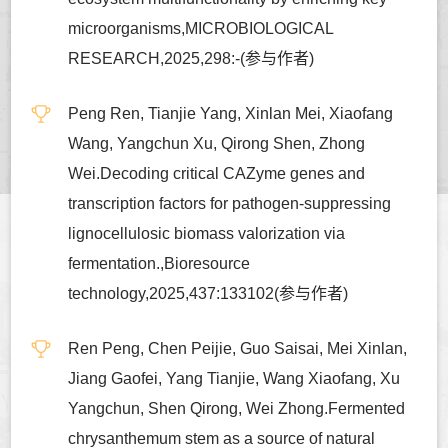
microorganisms,MICROBIOLOGICAL
RESEARCH,2025,298:-(参与作者)
Peng Ren, Tianjie Yang, Xinlan Mei, Xiaofang
Wang, Yangchun Xu, Qirong Shen, Zhong
Wei.Decoding critical CAZyme genes and
transcription factors for pathogen-suppressing
lignocellulosic biomass valorization via
fermentation.,Bioresource
technology,2025,437:133102(参与作者)
Ren Peng, Chen Peijie, Guo Saisai, Mei Xinlan,
Jiang Gaofei, Yang Tianjie, Wang Xiaofang, Xu
Yangchun, Shen Qirong, Wei Zhong.Fermented
chrysanthemum stem as a source of natural