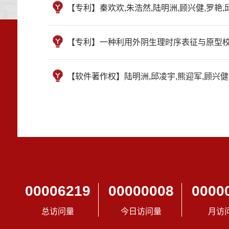
【专利】秦欢欢,朱浩然,陆明洲,顾兴健,罗
【专利】一种利用外阴生理时序表征与原型
【软件著作权】陆明洲,邱凌宇,熊迎军,顾兴健,罗
00006219
00000008
0000
总访问量
今日访问量
月访