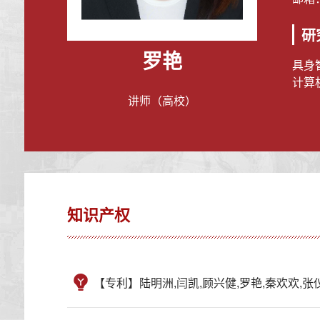
研
罗艳
具身
计算
讲师（高校）
知识产权
【专利】陆明洲,闫凯,顾兴健,罗艳,秦欢欢,