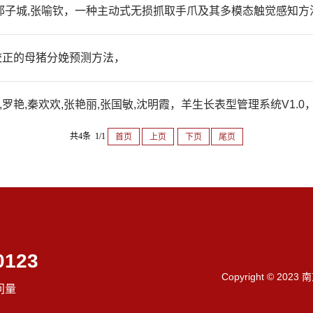
艳,邱子城,张喻钦，一种主动式无损抓取手爪及其多模态触觉感知方
校正的母猪分娩预测方法，
艳,秦欢欢,张艳丽,张国敏,沈明霞，羊生长表型管理系统V1.0，2025
共4条 1/1
首页
上页
下页
尾页
0123
Copyright © 202
问量