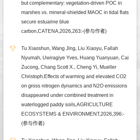
but complementary: vegetation-driven POC in
marshes vs. mineral-shielded MAOC in tidal flats
secure estuarine blue
carbon,CATENA,2026,263:-(参与作者)
Tu Xiaoshun, Wang Jing, Liu Xiaoyu, Fallah
Nyumah, Uwiragiye Yves, Huang Yuanyuan, Cai
Zucong, Chang Scott X., Cheng Yi, Mueller
Christoph.Effects of warming and elevated CO2
on gross nitrogen dynamics and N2O emissions
disappeared under combined treatment in
waterlogged paddy soils,AGRICULTURE
ECOSYSTEMS & ENVIRONMENT,2026,396:-
(参与作者)