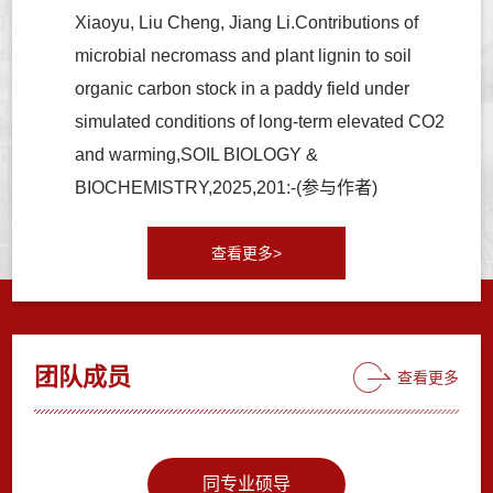
Xiaoyu, Liu Cheng, Jiang Li.Contributions of
microbial necromass and plant lignin to soil
organic carbon stock in a paddy field under
simulated conditions of long-term elevated CO2
and warming,SOIL BIOLOGY &
BIOCHEMISTRY,2025,201:-(参与作者)
查看更多>
团队成员
查看更多
同专业硕导