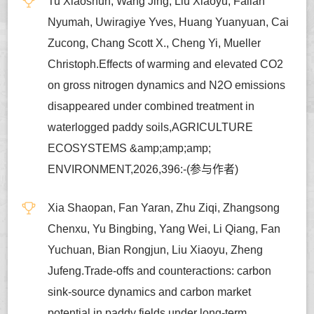
Tu Xiaoshun, Wang Jing, Liu Xiaoyu, Fallah
Nyumah, Uwiragiye Yves, Huang Yuanyuan, Cai
Zucong, Chang Scott X., Cheng Yi, Mueller
Christoph.Effects of warming and elevated CO2
on gross nitrogen dynamics and N2O emissions
disappeared under combined treatment in
waterlogged paddy soils,AGRICULTURE
ECOSYSTEMS &amp;amp;amp;
ENVIRONMENT,2026,396:-(参与作者)
Xia Shaopan, Fan Yaran, Zhu Ziqi, Zhangsong
Chenxu, Yu Bingbing, Yang Wei, Li Qiang, Fan
Yuchuan, Bian Rongjun, Liu Xiaoyu, Zheng
Jufeng.Trade-offs and counteractions: carbon
sink-source dynamics and carbon market
potential in paddy fields under long-term