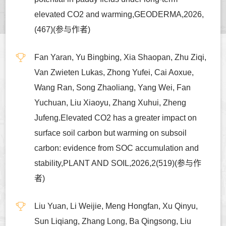
elevated CO2 and warming,GEODERMA,2026,
(467)(参与作者)
Fan Yaran, Yu Bingbing, Xia Shaopan, Zhu Ziqi,
Van Zwieten Lukas, Zhong Yufei, Cai Aoxue,
Wang Ran, Song Zhaoliang, Yang Wei, Fan
Yuchuan, Liu Xiaoyu, Zhang Xuhui, Zheng
Jufeng.Elevated CO2 has a greater impact on
surface soil carbon but warming on subsoil
carbon: evidence from SOC accumulation and
stability,PLANT AND SOIL,2026,2(519)(参与作
者)
Liu Yuan, Li Weijie, Meng Hongfan, Xu Qinyu,
Sun Liqiang, Zhang Long, Ba Qingsong, Liu