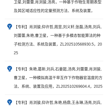
卫星,刘蕾蕾,肖浏骏,汤亮，一种基于作物生育期表型
及其区域适应性的定量预测方法、系统及装置，
【专利】肖浏骏,仰许哲,周昱,刘义轩,张磊,汤亮,刘兵,
刘蕾蕾,朱艳,曹卫星，一种基于多模态智能算法的种
子检测方法、系统及装置，ZL202510568930.5，20
25
【专利】朱艳,葛新,刘兵,石姜懿,汤亮,刘蕾蕾,肖浏骏,
曹卫星，一种模拟高温干旱互作下作物器官温度的方
法、系统、装置及应用，ZL202510269604.4，2025
【专利】肖浏骏,仰许哲,朱艳,杨鼎,王永琳,汤亮,刘兵,