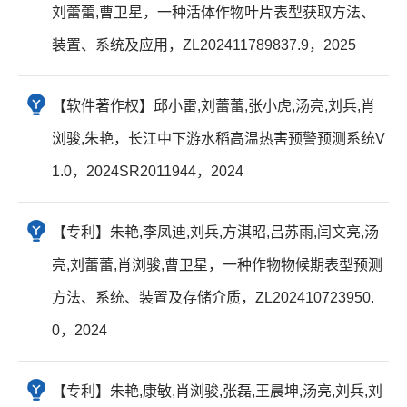
刘蕾蕾,曹卫星，一种活体作物叶片表型获取方法、
装置、系统及应用，ZL202411789837.9，2025
【软件著作权】邱小雷,刘蕾蕾,张小虎,汤亮,刘兵,肖
浏骏,朱艳，长江中下游水稻高温热害预警预测系统V
1.0，2024SR2011944，2024
【专利】朱艳,李凤迪,刘兵,方淇昭,吕苏雨,闫文亮,汤
亮,刘蕾蕾,肖浏骏,曹卫星，一种作物物候期表型预测
方法、系统、装置及存储介质，ZL202410723950.
0，2024
【专利】朱艳,康敏,肖浏骏,张磊,王晨坤,汤亮,刘兵,刘