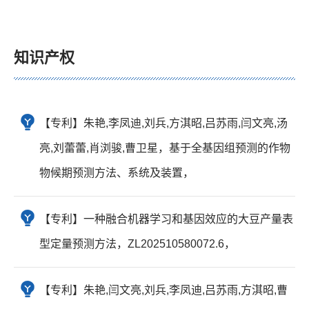
知识产权
【专利】朱艳,李凤迪,刘兵,方淇昭,吕苏雨,闫文亮,汤
亮,刘蕾蕾,肖浏骏,曹卫星，基于全基因组预测的作物
物候期预测方法、系统及装置，
【专利】一种融合机器学习和基因效应的大豆产量表
型定量预测方法，ZL202510580072.6，
【专利】朱艳,闫文亮,刘兵,李凤迪,吕苏雨,方淇昭,曹