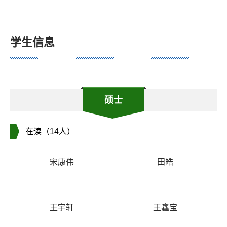
学生信息
硕士
在读（14人）
宋康伟
田皓
王宇轩
王鑫宝