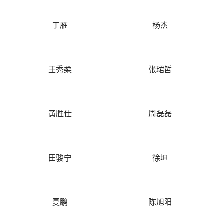
丁雁
杨杰
王秀柔
张珺哲
黄胜仕
周磊磊
田骏宁
徐坤
夏鹏
陈旭阳