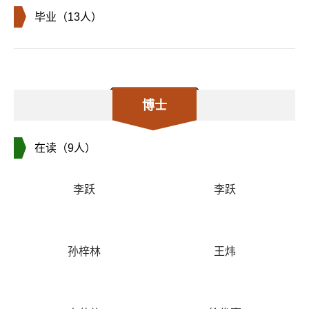
毕业（13人）
博士
在读（9人）
李跃
李跃
孙梓林
王炜