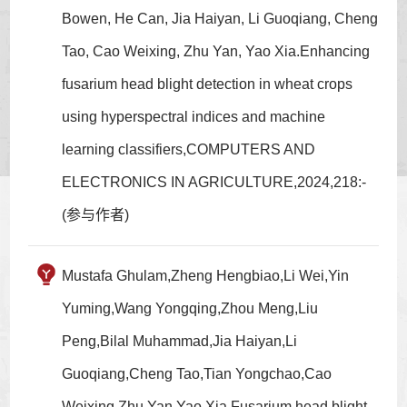
Bowen, He Can, Jia Haiyan, Li Guoqiang, Cheng
Tao, Cao Weixing, Zhu Yan, Yao Xia.Enhancing
fusarium head blight detection in wheat crops
using hyperspectral indices and machine
learning classifiers,COMPUTERS AND
ELECTRONICS IN AGRICULTURE,2024,218:-
(参与作者)
Mustafa Ghulam,Zheng Hengbiao,Li Wei,Yin
Yuming,Wang Yongqing,Zhou Meng,Liu
Peng,Bilal Muhammad,Jia Haiyan,Li
Guoqiang,Cheng Tao,Tian Yongchao,Cao
Weixing,Zhu Yan,Yao Xia.Fusarium head blight