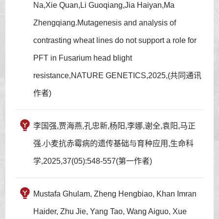
Na,Xie Quan,Li Guoqiang,Jia Haiyan,Ma
Zhengqiang.Mutagenesis and analysis of
contrasting wheat lines do not support a role for
PFT in Fusarium head blight
resistance,NATURE GENETICS,2025,(共同通讯
作者)
李国强,贾海燕,孔忠新,杨阳,李娜,谢全,袁阳,马正
强.小麦抗赤霉病的遗传基础与育种应用,生命科
学,2025,37(05):548-557(第一作者)
Mustafa Ghulam, Zheng Hengbiao, Khan Imran
Haider, Zhu Jie, Yang Tao, Wang Aiguo, Xue