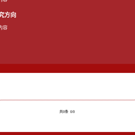
究方向
内容
共0条 0/0