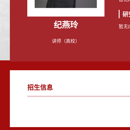
研
纪燕玲
暂无
讲师（高校）
招生信息