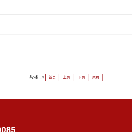
共5条 1/1
首页
上页
下页
尾页
0085