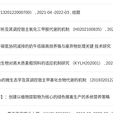
000700） , 2021-04 -2022-03 , 结题
控宿主氧化三甲胺代谢的机制 （H0202100835） , 2021-
排的奶牛低碳高效养殖与废弃物处理关键 技术研究 （ZX2200253）
质素粗饲料的适应机制研究 （KYLH202001） , 2020-01 -
les的微生态学及其调控宿主甲基化合物代谢的机制 （2019320122900486
植物提取物为核心的绿色猪禽生产的系统营养策略 （2017YFE01352