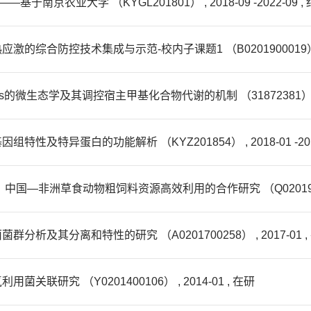
农业大学 （KYGL201801） , 2018-09 -2022-09 ,
合防控技术集成与示范-校内子课题1 （B0201900019） , 20
les的微生态学及其调控宿主甲基化合物代谢的机制 （31872381） , 201
异蛋白的功能解析 （KYZ201854） , 2018-01 -2018-
洲草食动物粗饲料资源高效利用的合作研究 （Q0201900023） , 
其分离和特性的研究 （A0201700258） , 2017-01 ,
研究 （Y0201400106） , 2014-01 , 在研