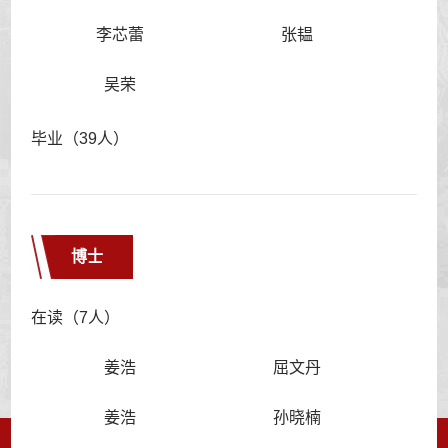
李芯蕾
张韫
吴荣
毕业（39人）
博士
在读（7人）
姜浩
屈文丹
姜浩
孙晓楠