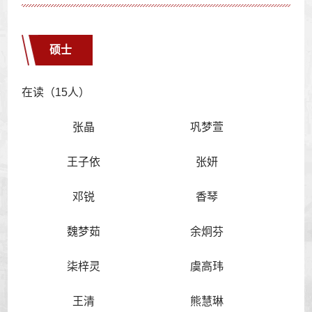
硕士
在读（15人）
张晶
巩梦萱
王子依
张妍
邓锐
香琴
魏梦茹
余炯芬
柒梓灵
虞高玮
王清
熊慧琳