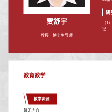
研
贾舒宇
（1
径
教授 博士生导师
教育教学
教学资源
暂无内容