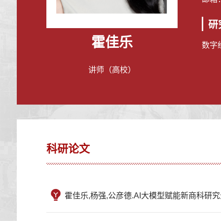
研
霍佳乐
数字
讲师（高校）
科研论文
霍佳乐,杨强,公彦德.AI大模型赋能新商科研究生创