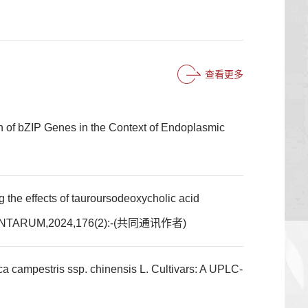
查看更多
n of bZIP Genes in the Context of Endoplasmic
g the effects of tauroursodeoxycholic acid
IA PLANTARUM,2024,176(2):-(共同通讯作者)
 campestris ssp. chinensis L. Cultivars: A UPLC-