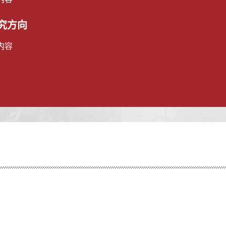
究方向
内容