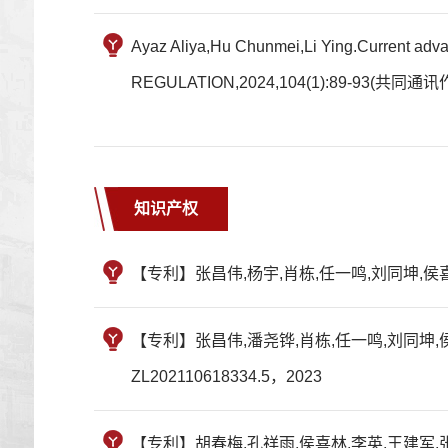
Ayaz Aliya,Hu Chunmei,Li Ying.Current adva
REGULATION,2024,104(1):89-93(共同通讯
知识产权
【专利】张昌伟,杨宇,肖栋,任一鸣,刘同坤,侯喜
【专利】张昌伟,潘尧铧,肖栋,任一鸣,刘同坤,侯
ZL202110618334.5，2023
【专利】胡春梅,孔祥雨,侯喜林,李英,王建军,张