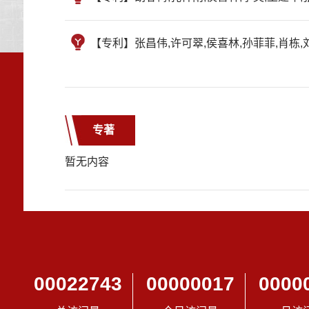
【专利】张昌伟,许可翠,侯喜林,孙菲菲,肖栋,
专著
暂无内容
00022743
00000017
0000