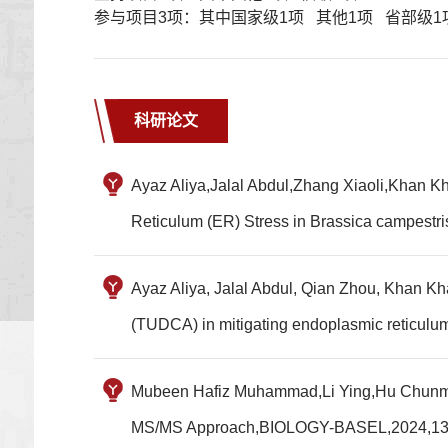
参与项目3项：其中国家级1项 其他1项 省部级
科研论文
Ayaz Aliya,Jalal Abdul,Zhang Xiaoli,Khan Kh
Reticulum (ER) Stress in Brassica campe
Ayaz Aliya, Jalal Abdul, Qian Zhou, Khan Khal
(TUDCA) in mitigating endoplasmic retic
Mubeen Hafiz Muhammad,Li Ying,Hu Chunmei.M
MS/MS Approach,BIOLOGY-BASEL,2024,