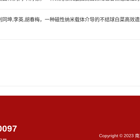
刘同坤,李英,胡春梅，一种磁性纳米载体介导的不结球白菜高效遗传转化方
0097
Copyright © 202