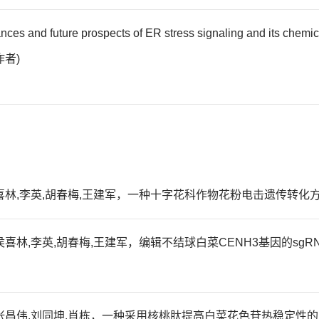
nces and future prospects of ER stress signaling and its che
作者)
林,李英,胡春梅,王建军，一种十字花科作物花粉电击遗传转化方法，ZL2
喜林,李英,胡春梅,王建军，编辑不结球白菜CENH3基因的sgRNA
昌伟,刘同坤,肖栋，一种采用核桃肽提高白菜花色苷热稳定性的方法，ZL