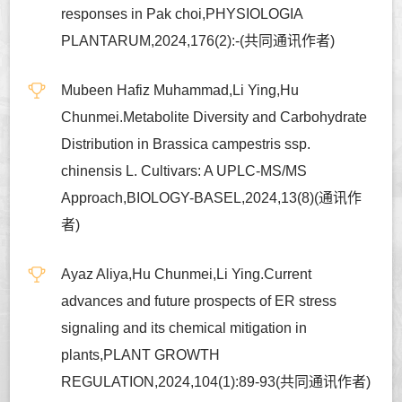
responses in Pak choi,PHYSIOLOGIA
PLANTARUM,2024,176(2):-(共同通讯作者)
Mubeen Hafiz Muhammad,Li Ying,Hu
Chunmei.Metabolite Diversity and Carbohydrate
Distribution in Brassica campestris ssp.
chinensis L. Cultivars: A UPLC-MS/MS
Approach,BIOLOGY-BASEL,2024,13(8)(通讯作
者)
Ayaz Aliya,Hu Chunmei,Li Ying.Current
advances and future prospects of ER stress
signaling and its chemical mitigation in
plants,PLANT GROWTH
REGULATION,2024,104(1):89-93(共同通讯作者)