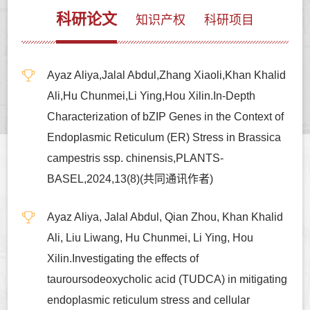
科研论文
知识产权
科研项目
Ayaz Aliya,Jalal Abdul,Zhang Xiaoli,Khan Khalid
Ali,Hu Chunmei,Li Ying,Hou Xilin.In-Depth
Characterization of bZIP Genes in the Context of
Endoplasmic Reticulum (ER) Stress in Brassica
campestris ssp. chinensis,PLANTS-
BASEL,2024,13(8)(共同通讯作者)
Ayaz Aliya, Jalal Abdul, Qian Zhou, Khan Khalid
Ali, Liu Liwang, Hu Chunmei, Li Ying, Hou
Xilin.Investigating the effects of
tauroursodeoxycholic acid (TUDCA) in mitigating
endoplasmic reticulum stress and cellular