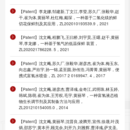
【Patent】李龙娜,邹建新,丁文江,李莹,苏久厂,张毅华,赵
干,崔为体,黄丽琴,杜红梅,戴琛，一种基于二氢化镁的鲜
切花保鲜剂及其应用，ZL202010193539.9，2021
【Patent】沈文飚,程鹏飞,王曰桥,刘宇昊,王曙,赵干,黄丽
琴,李龙娜，一种基于氢气的低温保鲜 装置，
ZL202021786228. 5，2021
【Patent】沈文飚,苏久厂,张毅华,谢彦杰,崔为体,梅玉东,
向志鑫,严欣宇,孙一锦,孟至圆,孙传浩,冯菁菁,黄丽琴，便
携式富氢水喷壶，ZL 2017 2 0169947. 4，2017
【Patent】沈文飚,谢彦杰,曹泽彧,金奇江,武明珠,林玉婷,
韩斌,陈萌,崔为体,王芳权,毛宇,黄丽琴，一种富氢液态植
物生长调节剂及其制备方法与应用，
ZL201210154005.0，2014
【Patent】沈文飚,黄丽琴,沈晋良,凌腾芳,宣伟,徐晟,叶茂
炳,邵苏宁,黄本开,顾克余,刘开力,刘雅辉,曹泽彧,萨支圣,