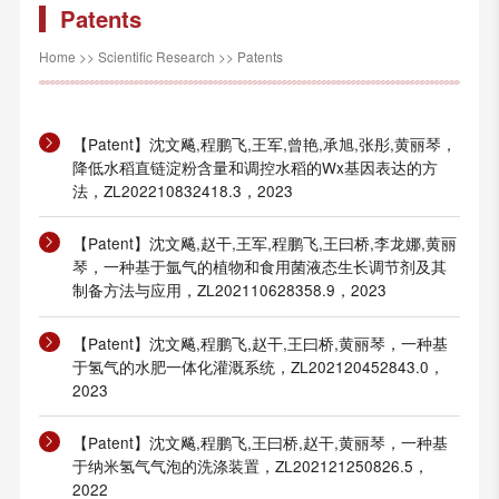
Patents
Home
>>
Scientific Research
>>
Patents
【Patent】沈文飚,程鹏飞,王军,曾艳,承旭,张彤,黄丽琴，
降低水稻直链淀粉含量和调控水稻的Wx基因表达的方
法，ZL202210832418.3，2023
【Patent】沈文飚,赵干,王军,程鹏飞,王曰桥,李龙娜,黄丽
琴，一种基于氩气的植物和食用菌液态生长调节剂及其
制备方法与应用，ZL202110628358.9，2023
【Patent】沈文飚,程鹏飞,赵干,王曰桥,黄丽琴，一种基
于氢气的水肥一体化灌溉系统，ZL202120452843.0，
2023
【Patent】沈文飚,程鹏飞,王曰桥,赵干,黄丽琴，一种基
于纳米氢气气泡的洗涤装置，ZL202121250826.5，
2022