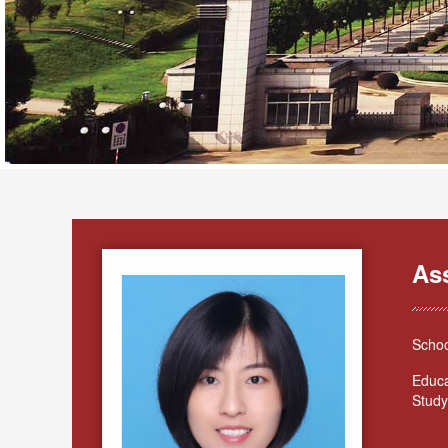
As
Schoo
Educa
Study