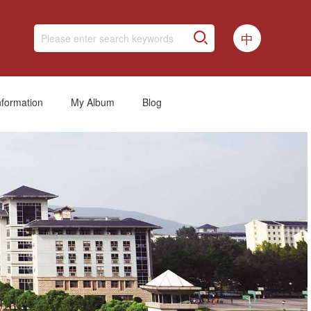
中
nformation
My Album
Blog