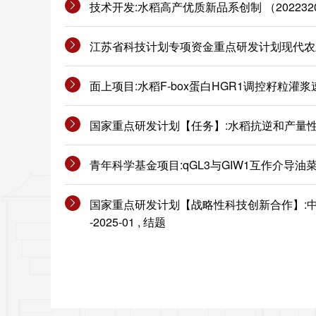
技术开发:水稻高产优质新品系创制 （2022320122000
江苏省科技计划专项资金重点研发计划现代农业:水稻
面上项目:水稻F-box蛋白HGR1调控籽粒灌浆速率的分
国家重点研发计划【任务】:水稻抗逆和产量性状相关基
青年科学基金项目:qGL3与GIW1互作介导油菜素内酯
国家重点研发计划【战略性科技创新合作】:中国-
-2025-01 , 结题