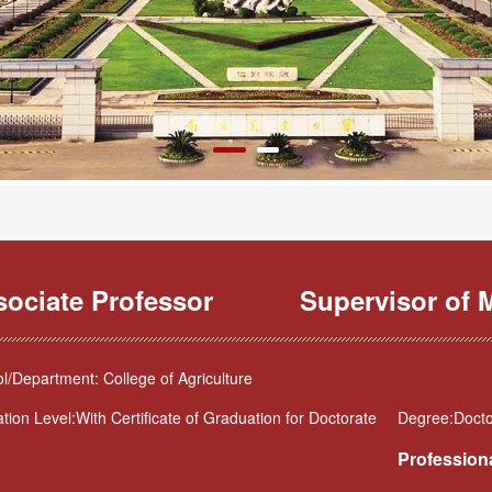
sociate Professor
Supervisor of M
l/Department: College of Agriculture
tion Level:With Certificate of Graduation for Doctorate
Degree:Doctor
Professiona