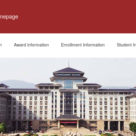
omepage
h
Award information
Enrollment Information
Student I