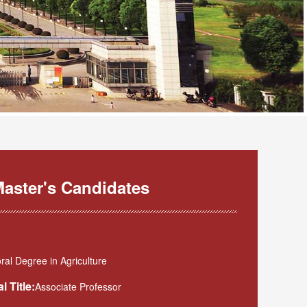
aster's Candidates
al Degree in Agriculture
l Title:
Associate Professor