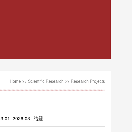
Home
>>
Scientific Research
>>
Research Projects
2026-03 , 结题