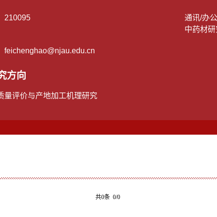
：
210095
通讯/办
中药材研
：
feichenghao@njau.edu.cn
究方向
质量评价与产地加工机理研究
共0条 0/0