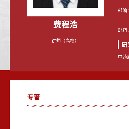
邮编
费程浩
邮箱
讲师（高校）
研
中药
专著