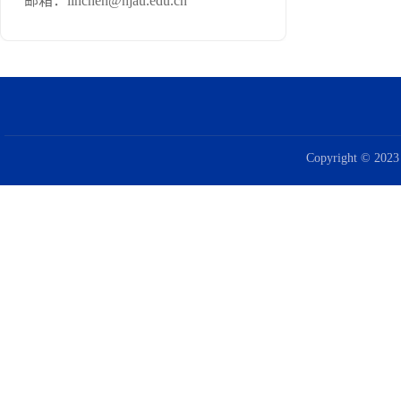
邮箱：
linchen@njau.edu.cn
Copyright © 2