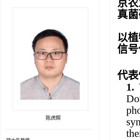
京农
真菌
以植
信号
代表
1.
Do
pho
陈虎辉
syn
the