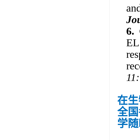
and
Jo
6.
EL1
res
re
11
在生
全国
学随