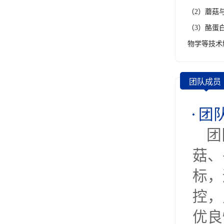
（2）蘑菇
（3）酪蛋白
物学等技术
团队成员
团
团
菇、
标，
控，
优良