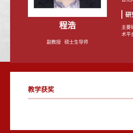
研
程浩
主要
术平
副教授 硕士生导师
教学获奖