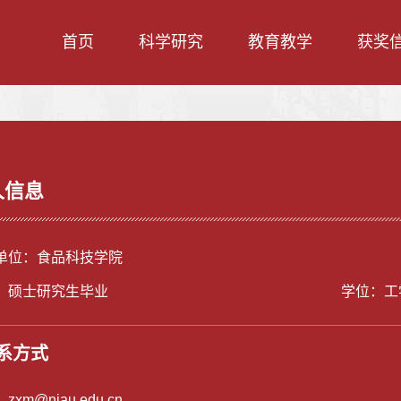
首页
科学研究
教育教学
获奖
人信息
单位：食品科技学院
：硕士研究生毕业
学位：工
系方式
：
zxm@njau.edu.cn