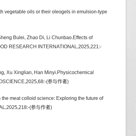
getable oils or their oleogels in emulsion-type
eng Bulei, Zhao Di, Li Chunbao.Effects of
usage,FOOD RESEARCH INTERNATIONAL,2025,221:-
g, Xu Xinglian, Han Minyi.Physicochemical
OOD BIOSCIENCE,2025,68:-(参与作者)
he meat colloid science: Exploring the future of
IONAL,2025,218:-(参与作者)