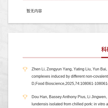
暂无内容
科
Zhen Li, Zongyun Yang, Yating Liu, Yun Bai,
complexes induced by different non-covalent
D,Food Bioscience,2025,74:108061-108
Dou Han, Bassey Anthony Pius, Li Jingwen,
lundensis isolated from chilled pork: i