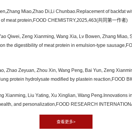
Zhang Miao,Zhao Di,Li Chunbao.Replacement of backfat with ve
ibility of meat protein,FOOD CHEMISTRY,2025,463(共同第一作者)
ao Qiwei, Zeng Xianming, Wang Xia, Lv Bowen, Zhang Miao, Sh
s on the digestibility of meat protein in emulsion-type sa
yao, Zhao Zeyuan, Zhou Xin, Wang Peng, Bai Yun, Zeng Xianmin
n lung protein hydrolysate modified by plastein reaction,F
 Xianming, Liu Yating, Xu Xinglian, Wang Peng.Innovations in t
lity, health, and personalization,FOOD RESEARCH INTERNAT
查看更多>