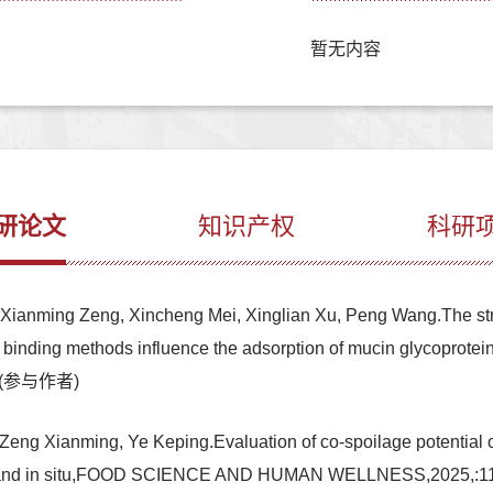
暂无内容
研论文
知识产权
科研
 Xianming Zeng, Xincheng Mei, Xinglian Xu, Peng Wang.The struc
 binding methods influence the adsorption of mucin glycoprote
061(参与作者)
 Zeng Xianming, Ye Keping.Evaluation of co-spoilage potentia
n vitro and in situ,FOOD SCIENCE AND HUMAN WELLNESS,2025