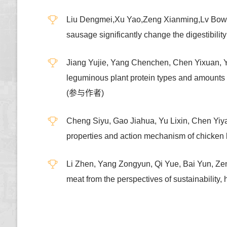
Liu Dengmei,Xu Yao,Zeng Xianming,Lv Bowen,
sausage significantly change the digest
Jiang Yujie, Yang Chenchen, Chen Yixuan, Y
leguminous plant protein types and amount
(参与作者)
Cheng Siyu, Gao Jiahua, Yu Lixin, Chen Yi
properties and action mechanism of chicke
Li Zhen, Yang Zongyun, Qi Yue, Bai Yun, Zeng
meat from the perspectives of sustainabi