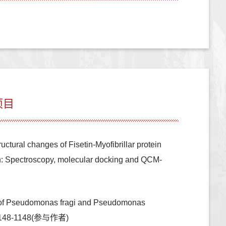
项目
tural changes of Fisetin-Myofibrillar protein
in: Spectroscopy, molecular docking and QCM-
l of Pseudomonas fragi and Pseudomonas
,:1148-1148(参与作者)