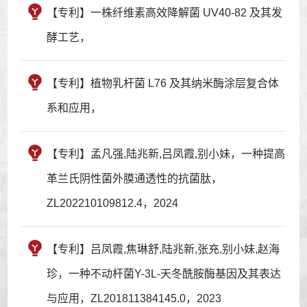
【专利】一株纤维素高效降解菌 UV40-82 及其发
酵工艺，
【专利】植物乳杆菌 L76 及其纳米酶涂层复合体
系和应用，
【专利】孟凡强,陆兆新,吕凤霞,别小妹，一种提高
革兰氏阴性菌外膜通透性的抗菌肽，
ZL202210109812.4，2024
【专利】吕凤霞,焦琳舒,陆兆新,张充,别小妹,赵海
珍，一种不动杆菌Y-3L-天冬酰胺酶基因及其表达
与应用，ZL201811384145.0，2023