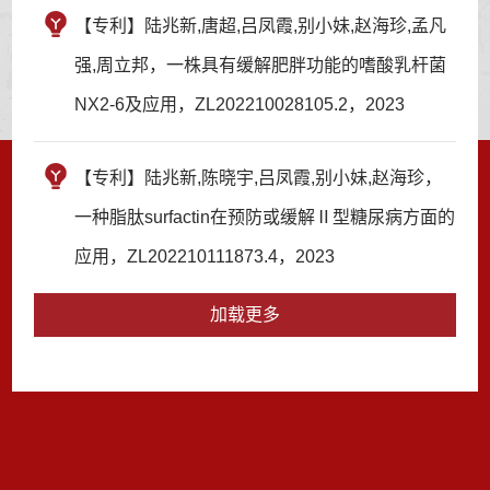
【专利】陆兆新,唐超,吕凤霞,别小妹,赵海珍,孟凡
强,周立邦，一株具有缓解肥胖功能的嗜酸乳杆菌
NX2-6及应用，ZL202210028105.2，2023
【专利】陆兆新,陈晓宇,吕凤霞,别小妹,赵海珍，
一种脂肽surfactin在预防或缓解Ⅱ型糖尿病方面的
应用，ZL202210111873.4，2023
加载更多