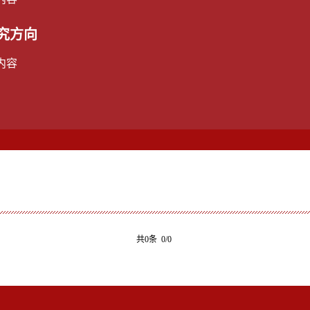
究方向
内容
共0条 0/0