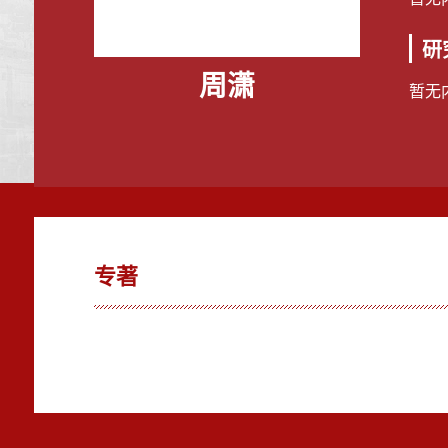
研
周潇
暂无
专著