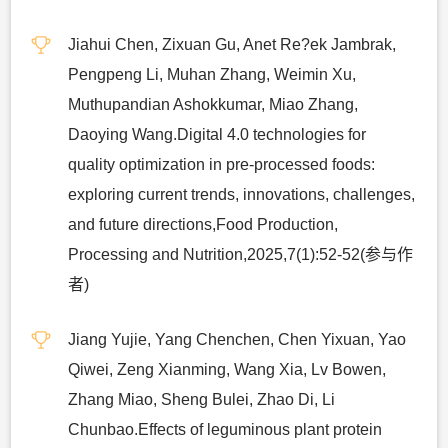
Jiahui Chen, Zixuan Gu, Anet Re?ek Jambrak,
Pengpeng Li, Muhan Zhang, Weimin Xu,
Muthupandian Ashokkumar, Miao Zhang,
Daoying Wang.Digital 4.0 technologies for
quality optimization in pre-processed foods:
exploring current trends, innovations, challenges,
and future directions,Food Production,
Processing and Nutrition,2025,7(1):52-52(参与作
者)
Jiang Yujie, Yang Chenchen, Chen Yixuan, Yao
Qiwei, Zeng Xianming, Wang Xia, Lv Bowen,
Zhang Miao, Sheng Bulei, Zhao Di, Li
Chunbao.Effects of leguminous plant protein