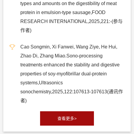
types and amounts on the digestibility of meat
protein in emulsion-type sausage,FOOD
RESEARCH INTERNATIONAL,2025,221:-(参与
作者)
Cao Songmin, Xi Fanwei, Wang Ziye, He Hui,
Zhao Di, Zhang Miao.Sono-processing
treatments enhanced the stability and digestive
properties of soy-myofibrillar dual-protein
systems,Ultrasonics
sonochemistry,2025,122:107613-107613(通讯作
者)
查看更多>