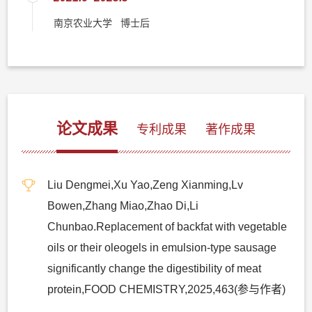
南京农业大学 博士后
论文成果
专利成果
著作成果
Liu Dengmei,Xu Yao,Zeng Xianming,Lv
Bowen,Zhang Miao,Zhao Di,Li
Chunbao.Replacement of backfat with vegetable
oils or their oleogels in emulsion-type sausage
significantly change the digestibility of meat
protein,FOOD CHEMISTRY,2025,463(参与作者)