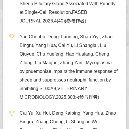
Sheep Pituitary Gland Associated With Puberty
at Single-Cell Resolution,FASEB
JOURNAL,2026,4(40)(参与作者)
Yan Chenbo, Dong Tianning, Shan Yiyi, Zhao
Bingru, Yang Hua, Cai Yu, Li Shanglai, Liu
Qiuyue, Chu Yuefeng, Hao Huafang, Cheng
Zilong, Liu Maojun, Zhang Yanli.Mycoplasma
ovipnuemoniae impairs the immune response of
sheep and suppresses neutrophil function by
inhibiting S100A9,VETERINARY
MICROBIOLOGY,2025,303:-(参与作者)
Cai Yu, Xu Hui, Deng Kaiping, Yang Hua, Zhao
Bingru, Zhang Chong, Li Shanglai, Wei