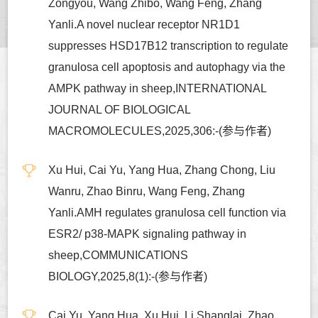
Zongyou, Wang Zhibo, Wang Feng, Zhang
Yanli.A novel nuclear receptor NR1D1
suppresses HSD17B12 transcription to regulate
granulosa cell apoptosis and autophagy via the
AMPK pathway in sheep,INTERNATIONAL
JOURNAL OF BIOLOGICAL
MACROMOLECULES,2025,306:-(参与作者)
Xu Hui, Cai Yu, Yang Hua, Zhang Chong, Liu
Wanru, Zhao Binru, Wang Feng, Zhang
Yanli.AMH regulates granulosa cell function via
ESR2/ p38-MAPK signaling pathway in
sheep,COMMUNICATIONS
BIOLOGY,2025,8(1):-(参与作者)
Cai Yu, Yang Hua, Xu Hui, Li Shanglai, Zhao