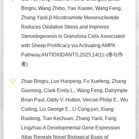
Bingru, Wang Zhibo, Yao Xiaolei, Wang Feng,
Zhang Yanli.β-Nicotinamide Mononucleotide
Reduces Oxidative Stress and Improves
Steroidogenesis in Granulosa Cells Associated
with Sheep Prolificacy via Activating AMPK
Pathway,ANTIOXIDANTS,2025,14(1):-(参与作
者)
Zhao Bingru, Luo Hanpeng, Fu Xuefeng, Zhang
Guoming, Clark Emily L., Wang Feng, Dalrymple
Brian Paul, Oddy V. Hutton, Vercoe Philip E., Wu
Cuiling, Liu George E., Li Cong-jun, Xiang
Ruidong, Tian Kechuan, Zhang Yanli, Fang
Lingzhao.A Developmental Gene Expression
Atlas Reveals Novel Biological Basis of