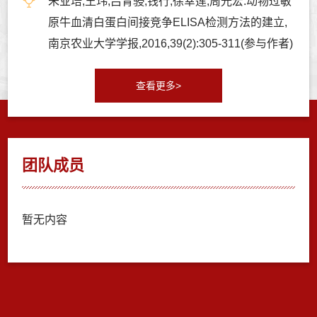
朱业培,王玮,吕青骎,钱行,徐幸莲,周光宏.动物过敏
原牛血清白蛋白间接竞争ELISA检测方法的建立,
南京农业大学学报,2016,39(2):305-311(参与作者)
查看更多>
团队成员
暂无内容