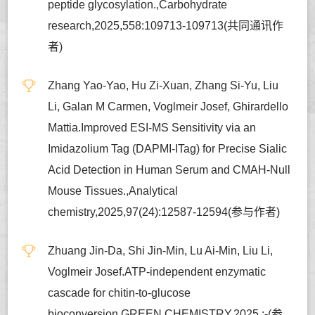
peptide glycosylation.,Carbohydrate
research,2025,558:109713-109713(共同通讯作
者)
Zhang Yao-Yao, Hu Zi-Xuan, Zhang Si-Yu, Liu
Li, Galan M Carmen, Voglmeir Josef, Ghirardello
Mattia.Improved ESI-MS Sensitivity via an
Imidazolium Tag (DAPMI-ITag) for Precise Sialic
Acid Detection in Human Serum and CMAH-Null
Mouse Tissues.,Analytical
chemistry,2025,97(24):12587-12594(参与作者)
Zhuang Jin-Da, Shi Jin-Min, Lu Ai-Min, Liu Li,
Voglmeir Josef.ATP-independent enzymatic
cascade for chitin-to-glucose
bioconversion,GREEN CHEMISTRY,2025,:-(参