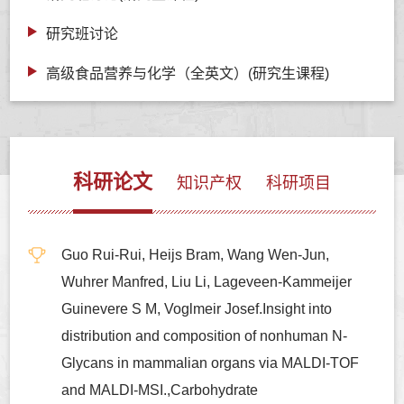
研究班讨论
高级食品营养与化学（全英文）(研究生课程)
科研论文
知识产权
科研项目
Guo Rui-Rui, Heijs Bram, Wang Wen-Jun,
Wuhrer Manfred, Liu Li, Lageveen-Kammeijer
Guinevere S M, Voglmeir Josef.Insight into
distribution and composition of nonhuman N-
Glycans in mammalian organs via MALDI-TOF
and MALDI-MSI.,Carbohydrate