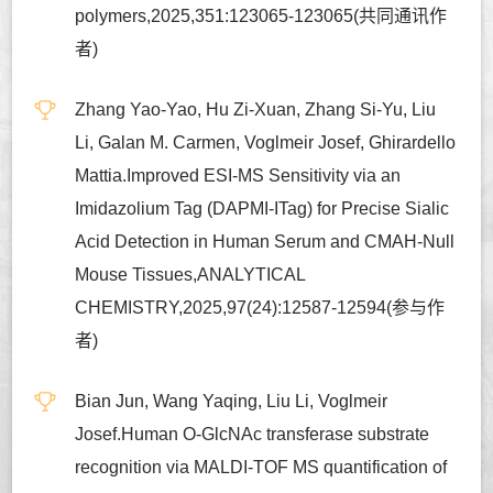
polymers,2025,351:123065-123065(共同通讯作
者)
Zhang Yao-Yao, Hu Zi-Xuan, Zhang Si-Yu, Liu
Li, Galan M. Carmen, Voglmeir Josef, Ghirardello
Mattia.Improved ESI-MS Sensitivity via an
Imidazolium Tag (DAPMI-ITag) for Precise Sialic
Acid Detection in Human Serum and CMAH-Null
Mouse Tissues,ANALYTICAL
CHEMISTRY,2025,97(24):12587-12594(参与作
者)
Bian Jun, Wang Yaqing, Liu Li, Voglmeir
Josef.Human O-GlcNAc transferase substrate
recognition via MALDI-TOF MS quantification of