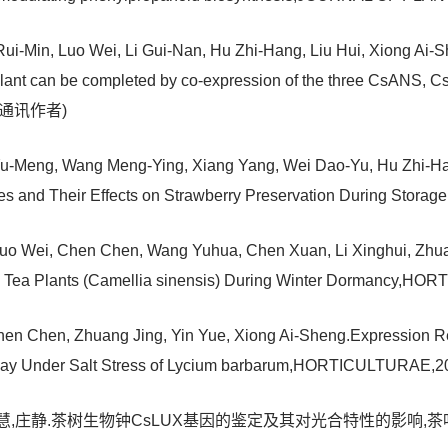
Rui-Min, Luo Wei, Li Gui-Nan, Hu Zhi-Hang, Liu Hui, Xiong Ai
a plant can be completed by co-expression of the three CsANS,
(共同通讯作者)
u-Meng, Wang Meng-Ying, Xiang Yang, Wei Dao-Yu, Hu Zhi-Ha
sules and Their Effects on Strawberry Preservation During 
Luo Wei, Chen Chen, Wang Yuhua, Chen Xuan, Li Xinghui, Zhua
in Tea Plants (Camellia sinensis) During Winter Dormancy
en Chen, Zhuang Jing, Yin Yue, Xiong Ai-Sheng.Expression Re
thway Under Salt Stress of Lycium barbarum,HORTICULTURAE
庄静.茶树生物钟CsLUX基因的鉴定及其对光合特性的影响,茶叶科学,20