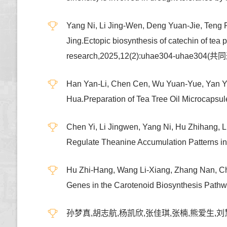
Yang Ni, Li Jing-Wen, Deng Yuan-Jie, Teng 
Jing.Ectopic biosynthesis of catechin of te
research,2025,12(2):uhae304-uhae304
Han Yan-Li, Chen Cen, Wu Yuan-Yue, Yan Y
Hua.Preparation of Tea Tree Oil Microcap
Chen Yi, Li Jingwen, Yang Ni, Hu Zhihang, 
Regulate Theanine Accumulation Patterns 
Hu Zhi-Hang, Wang Li-Xiang, Zhang Nan, Ch
Genes in the Carotenoid Biosynthesis Pa
孙梦真,胡志航,杨凯欣,张佳琪,张楠,熊爱生,刘慧,