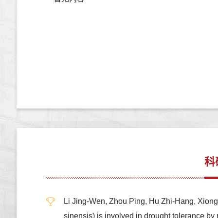
科
Li Jing-Wen, Zhou Ping, Hu Zhi-Hang, Xiong 
sinensis) is involved in drought tolera