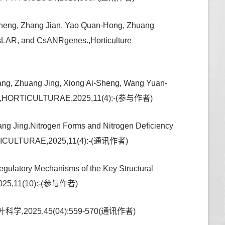
-Sheng, Zhang Jian, Yao Quan-Hong, Zhuang
 CsLAR, and CsANRgenes.,Horticulture
ng, Zhuang Jing, Xiong Ai-Sheng, Wang Yuan-
Storage,HORTICULTURAE,2025,11(4):-(参与作者)
ng Jing.Nitrogen Forms and Nitrogen Deficiency
,HORTICULTURAE,2025,11(4):-(通讯作者)
gulatory Mechanisms of the Key Structural
,2025,11(10):-(参与作者)
25,45(04):559-570(通讯作者)