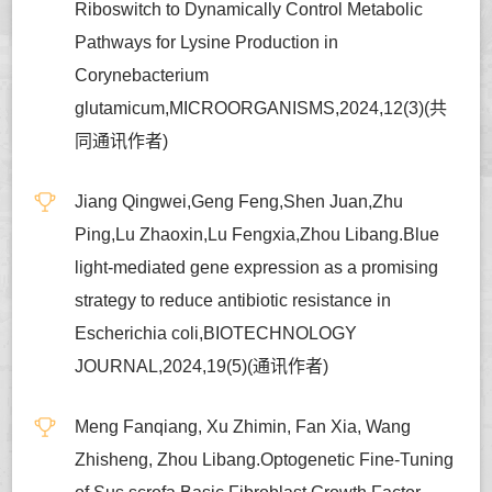
Riboswitch to Dynamically Control Metabolic
Pathways for Lysine Production in
Corynebacterium
glutamicum,MICROORGANISMS,2024,12(3)(共
同通讯作者)
Jiang Qingwei,Geng Feng,Shen Juan,Zhu
Ping,Lu Zhaoxin,Lu Fengxia,Zhou Libang.Blue
light-mediated gene expression as a promising
strategy to reduce antibiotic resistance in
Escherichia coli,BIOTECHNOLOGY
JOURNAL,2024,19(5)(通讯作者)
Meng Fanqiang, Xu Zhimin, Fan Xia, Wang
Zhisheng, Zhou Libang.Optogenetic Fine-Tuning