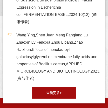
of Sus scrofa Basic Fibroblast Growth Factor
Expression in Escherichia
coli,FERMENTATION-BASEL,2024,10(12):-(通
讯作者)
Wang Ying,Shen Juan,Meng Fanqiang,Lu
Zhaoxin,Lv Fengxia,Zhou Libang,Zhao
Haizhen.Effects of monolauroyl-
galactosylglycerol on membrane fatty acids and
properties of Bacillus cereus,APPLIED
MICROBIOLOGY AND BIOTECHNOLOGY,2023,
(参与作者)
查看更多>