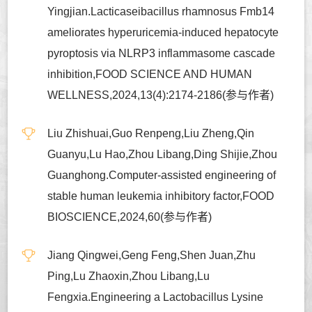
Yingjian.Lacticaseibacillus rhamnosus Fmb14
ameliorates hyperuricemia-induced hepatocyte
pyroptosis via NLRP3 inflammasome cascade
inhibition,FOOD SCIENCE AND HUMAN
WELLNESS,2024,13(4):2174-2186(参与作者)
Liu Zhishuai,Guo Renpeng,Liu Zheng,Qin
Guanyu,Lu Hao,Zhou Libang,Ding Shijie,Zhou
Guanghong.Computer-assisted engineering of
stable human leukemia inhibitory factor,FOOD
BIOSCIENCE,2024,60(参与作者)
Jiang Qingwei,Geng Feng,Shen Juan,Zhu
Ping,Lu Zhaoxin,Zhou Libang,Lu
Fengxia.Engineering a Lactobacillus Lysine