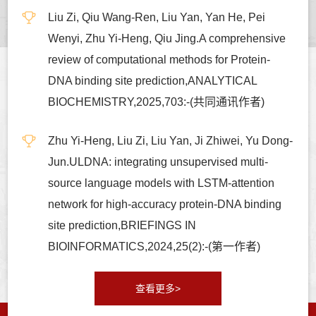
Liu Zi, Qiu Wang-Ren, Liu Yan, Yan He, Pei
Wenyi, Zhu Yi-Heng, Qiu Jing.A comprehensive
review of computational methods for Protein-
DNA binding site prediction,ANALYTICAL
BIOCHEMISTRY,2025,703:-(共同通讯作者)
Zhu Yi-Heng, Liu Zi, Liu Yan, Ji Zhiwei, Yu Dong-
Jun.ULDNA: integrating unsupervised multi-
source language models with LSTM-attention
network for high-accuracy protein-DNA binding
site prediction,BRIEFINGS IN
BIOINFORMATICS,2024,25(2):-(第一作者)
查看更多>