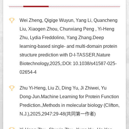
Wei Zheng, Qigige Wuyun, Yang Li, Quancheng
Liu, Xiaogen Zhou, Chunxiang Peng , Yi-Heng
Zhu, Lydia Freddolino, Yang Zhang.Deep
learning-based single- and multi-domain protein
structure prediction with D-I-TASSER,Nature
Biotechnology,2025,:DOI: 10.1038/s41587-025-
02654-4
Zhu Yi-Heng, Liu Zi, Ding Yu, Ji Zhiwei, Yu
Dong-Jun.Machine Learning for Protein Function
Prediction.,Methods in molecular biology (Clifton,
N.J.),2025,2947:29-48(共同第一作者)