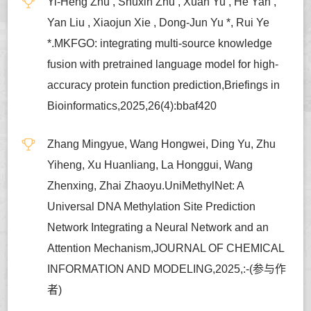
Yi-Heng Zhu , Shuxin Zhu , Xuan Yu , He Yan ,
Yan Liu , Xiaojun Xie , Dong-Jun Yu *, Rui Ye
*.MKFGO: integrating multi-source knowledge
fusion with pretrained language model for high-
accuracy protein function prediction,Briefings in
Bioinformatics,2025,26(4):bbaf420
Zhang Mingyue, Wang Hongwei, Ding Yu, Zhu
Yiheng, Xu Huanliang, La Honggui, Wang
Zhenxing, Zhai Zhaoyu.UniMethylNet: A
Universal DNA Methylation Site Prediction
Network Integrating a Neural Network and an
Attention Mechanism,JOURNAL OF CHEMICAL
INFORMATION AND MODELING,2025,:-(参与作
者)