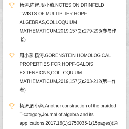
杨涛,陈智,周小燕.NOTES ON DRINFELD
TWISTS OF MULTIPLIER HOPF
ALGEBRAS,COLLOQUIUM
MATHEMATICUM,2019,157(2):279-293(参与作
者)
周小燕,杨涛.GORENSTEIN HOMOLOGICAL
PROPERTIES FOR HOPF-GALOIS
EXTENSIONS,COLLOQUIUM
MATHEMATICUM,2019,157(2):203-212(第一作
者)
杨涛,周小燕.Another construction of the braided
T-category,Journal of algebra and its
applications,2017,16(1):1750035-1(15pages)(通