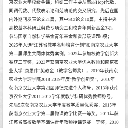
京农业大学校级金课；科研工作主要从事弱
Hopf
代数、
同调代数、代数表示论和范畴论的交叉研究，先后在国
内外期刊发表论文
21
篇，其中
SCI
论文
10
篇，主持中央
高校基本科研业务费专项资金和校青年创新基金
3
项，
参与国家自然科学基金青年基金和省部级课题
6
项；
2025
年入选
“
江苏省教学名师培育计划
”
和南京农业大学
第二届师生共同体优秀案例，
2025
年参加校教学创新大
赛获三等奖，
2023
年获南京农业大学优秀教师和南京农
业大学
“
康思伟
”
奖教金（教学名师奖），
2019
年获南京
农业大学理学院
2018-2019
年度
“
教学创新奖
”
，
2016
年
获南京农业大学第四届师德先进个人称号，
2013
年获南
京农业大学
2011-2013
学年度教学科研优秀教师称号，
先后
5
次获南京农业大学年度教学质量优秀奖，
2015
年
获南京农业大学第二届微课教学比赛一等奖，
2011
年获
江苏省高校数学基础课青年教师授课竞赛一等奖，
2010