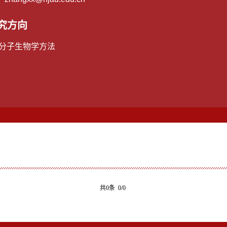
究方向
 分子生物学方法
共0条 0/0