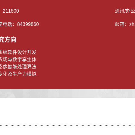
：
211800
通讯/办
室电话：
84399860
邮箱：
zh
究方向
系统软件设计开发
农场与数字孪生体
影像智能处理算法
变化及生产力模拟